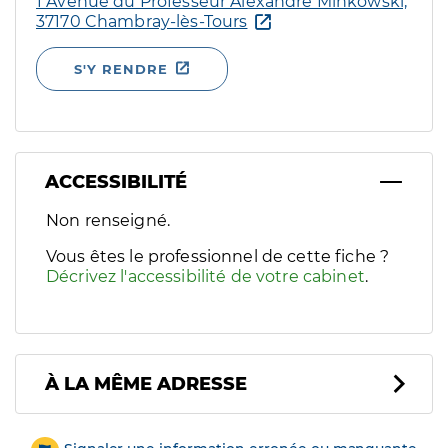
1 Avenue du Professeur Alexandre Minkowski,
37170 Chambray-lès-Tours
S'Y RENDRE
ACCESSIBILITÉ
Filtres
Non renseigné.
Sélectionnez un ou plusieurs handicaps/besoins spécifiques p
Vous êtes le professionnel de cette fiche ?
Décrivez l'accessibilité de votre cabinet
.
À LA MÊME ADRESSE