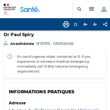
Panneau de gestion des cookies
Menu pr
Ouvrir la rech
Connectez-vous pour
Augmenter la t
Diminuer 
Pa
Dr Paul Spiry
Anesthésiste
N°RPPS : 10101540416
En cas d'urgence vitale, contactez le 15. If you
experience or witness a medical emergency,
immediatly call 15 (the national emergency
organization).
INFORMATIONS PRATIQUES
Adresse