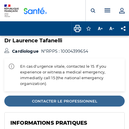
Panneau de gestion des cookies
Menu pr
Ouvrir la rech
Connectez-vous pour
Augmenter la t
Diminuer 
Pa
Dr Laurence Tafanelli
Cardiologue
N°RPPS : 10004399654
En cas d'urgence vitale, contactez le 15. If you
experience or witness a medical emergency,
immediatly call 15 (the national emergency
organization).
CONTACTER LE PROFESSIONNEL
INFORMATIONS PRATIQUES