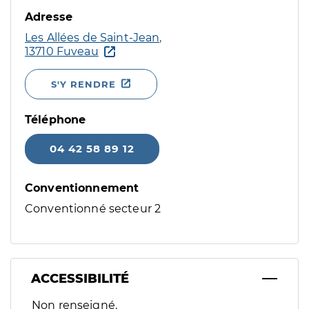
Adresse
Les Allées de Saint-Jean,
13710 Fuveau
S'Y RENDRE
Téléphone
04 42 58 89 12
Conventionnement
Conventionné secteur 2
ACCESSIBILITÉ
Filtres
Non renseigné.
Sélectionnez un ou plusieurs handicaps/besoins spécifiques p