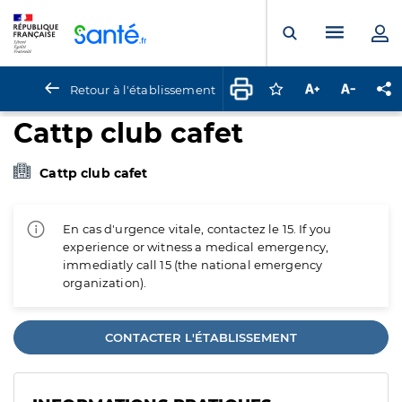
Panneau de gestion des cookies
Menu pr
Ouvrir la rech
Retour à l'établissement
Connectez-vous pour
Augmenter la t
Diminuer 
Pa
Cattp club cafet
Cattp club cafet
En cas d'urgence vitale, contactez le 15. If you
experience or witness a medical emergency,
immediatly call 15 (the national emergency
organization).
CONTACTER L'ÉTABLISSEMENT