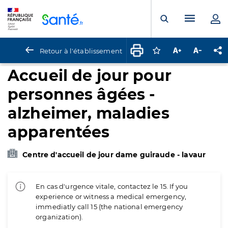
Panneau de gestion des cookies
Menu pr
Ouvrir la rech
Retour à l'établissement
Connectez-vous pour
Augmenter la t
Diminuer 
Pa
Accueil de jour pour
personnes âgées -
alzheimer, maladies
apparentées
Centre d'accueil de jour dame guiraude - lavaur
En cas d'urgence vitale, contactez le 15. If you
experience or witness a medical emergency,
immediatly call 15 (the national emergency
organization).