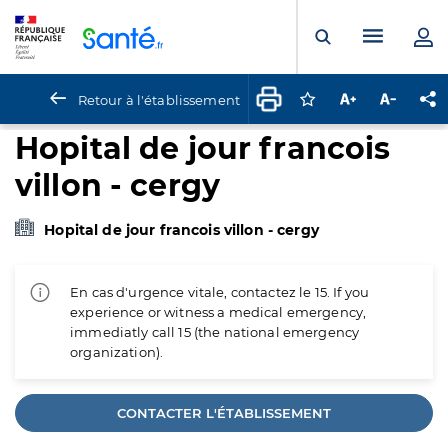
Panneau de gestion des cookies
Menu pr
Ouvrir la rech
Retour à l'établissement
Connectez-vous pour
Augmenter la t
Diminuer 
Pa
Hopital de jour francois
villon - cergy
Hopital de jour francois villon - cergy
En cas d'urgence vitale, contactez le 15. If you
experience or witness a medical emergency,
immediatly call 15 (the national emergency
organization).
CONTACTER L'ÉTABLISSEMENT