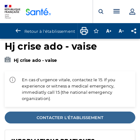
Panneau de gestion des cookies
Menu pr
Ouvrir la rech
Retour à l'établissement
Connectez-vous pour
Augmenter la t
Diminuer 
Pa
Hj crise ado - vaise
Hj crise ado - vaise
En cas d'urgence vitale, contactez le 15. If you
experience or witness a medical emergency,
immediatly call 15 (the national emergency
organization).
CONTACTER L'ÉTABLISSEMENT