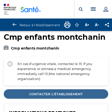
Panneau de gestion des cookies
Menu pr
Ouvrir la rech
Retour à l'établissement
Connectez-vous pour
Augmenter la t
Diminuer 
Pa
Cmp enfants montchanin
Cmp enfants montchanin
En cas d'urgence vitale, contactez le 15. If you
experience or witness a medical emergency,
immediatly call 15 (the national emergency
organization).
CONTACTER L'ÉTABLISSEMENT