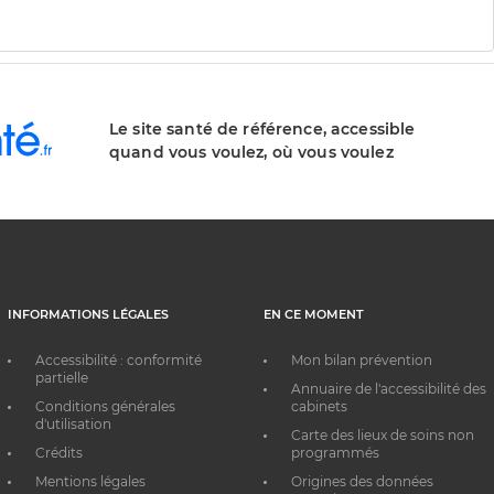
Le site santé de référence, accessible
quand vous voulez, où vous voulez
INFORMATIONS LÉGALES
EN CE MOMENT
Accessibilité : conformité
Mon bilan prévention
partielle
Annuaire de l'accessibilité des
Conditions générales
cabinets
d'utilisation
Carte des lieux de soins non
Crédits
programmés
Mentions légales
Origines des données