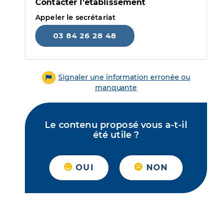
Contacter l'établissement
Appeler le secrétariat
03 84 26 28 48
Signaler une information erronée ou
manquante
Le contenu proposé vous a-t-il
été utile ?
OUI
NON