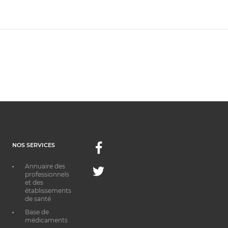
NOS SERVICES
Facebook
Annuaire des
Twitter
professionnels
et des
établissements
de santé
Base de
médicaments