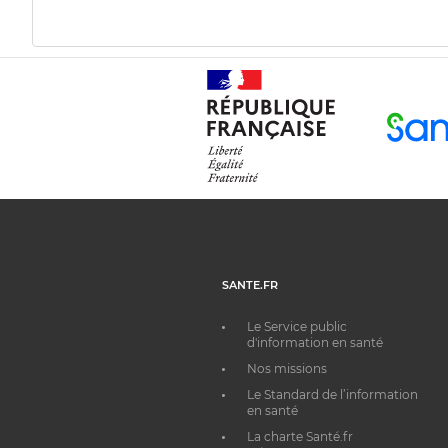
SANTE.FR
Le Service public
d'information en santé
Nos missions
Le Standard de l’information
en santé
La charte Santé.fr