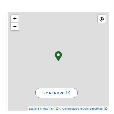
+
−
S'Y RENDRE
Leaflet
|
© MapTiler
© Contributeurs d'OpenStreetMap