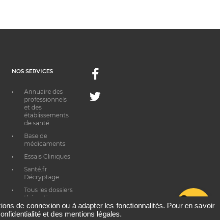
NOS SERVICES
Facebook
Annuaire des
Twitter
professionnels
et des
établissements
de santé
Base de
médicaments
Essais Cliniques
Santé.fr
Décryptage
Tous les dossiers
thématiques
G
ations de connexion ou à adapter les fonctionnalités. Pour en savoir
onfidentialité et des mentions légales.