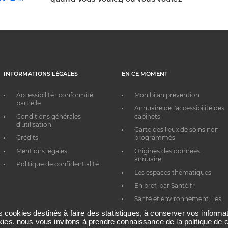
INFORMATIONS LÉGALES
EN CE MOMENT
Accessibilité : conformité
Mon bilan prévention
partielle
Annuaire de l'accessibilité des
Conditions générales
cabinets
d'utilisation
Carte des lieux de soins non
Crédits
programmés
Mentions légales
Origines des données
annuaire
Politique de confidentialité
Les espaces thématiques
En bref, par Santé.fr
Santé et environnement : les
bons réflexes au quotidien
es cookies destinés à faire des statistiques, à conserver vos inform
okies, nous vous invitons à prendre connaissance de la politique de c