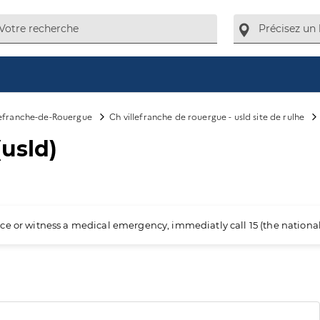
lefranche-de-Rouergue
Ch villefranche de rouergue - usld site de rulhe
(usld)
ience or witness a medical emergency, immediatly call 15 (the nation