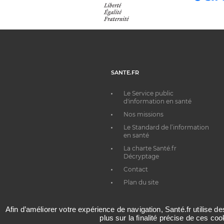
SANTE.FR
Le Service public
d'information en santé
Nos missions
Le Standard de l’information
en santé
La charte Santé.fr
Décryptage
Contact
Plan du site
Afin d’améliorer votre expérience de navigation, Santé.fr utilise d
plus sur la finalité précise de ces co