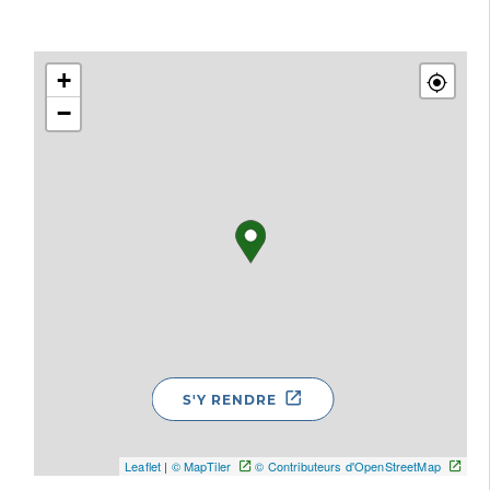
+
−
S'Y RENDRE
Leaflet
|
© MapTiler
© Contributeurs d'OpenStreetMap