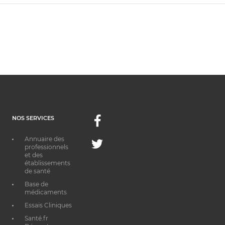
NOS SERVICES
Facebook
Annuaire des
Twitter
professionnels
et des
établissements
de santé
Base de
médicaments
Essais Cliniques
Santé.fr