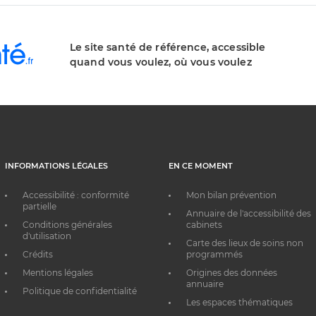
Le site santé de référence, accessible
quand vous voulez, où vous voulez
INFORMATIONS LÉGALES
EN CE MOMENT
Accessibilité : conformité
Mon bilan prévention
partielle
Annuaire de l'accessibilité des
Conditions générales
cabinets
d'utilisation
Carte des lieux de soins non
Crédits
programmés
Mentions légales
Origines des données
annuaire
Politique de confidentialité
Les espaces thématiques