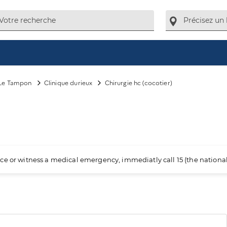
Le Tampon
Clinique durieux
Chirurgie hc (cocotier)
ience or witness a medical emergency, immediatly call 15 (the nation