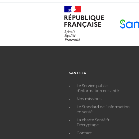
SANTE.FR
Le Service public
d'information en santé
Nos missions
Le Standard de l’information
en santé
La charte Santé.fr
Décryptage
Contact