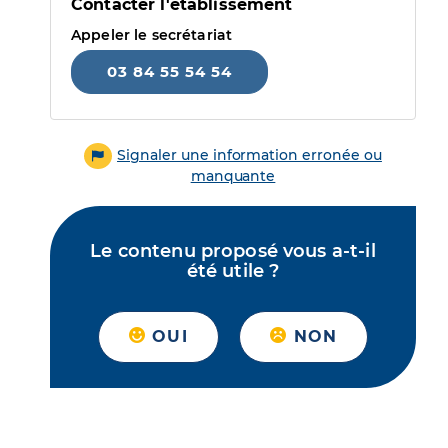
Contacter l'établissement
Appeler le secrétariat
03 84 55 54 54
Signaler une information erronée ou
manquante
Le contenu proposé vous a-t-il
été utile ?
OUI
NON