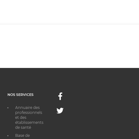
NOS SERVICES
Facebook
Annuaire des
Twitter
professionnels
et des
établissements
de santé
Base de