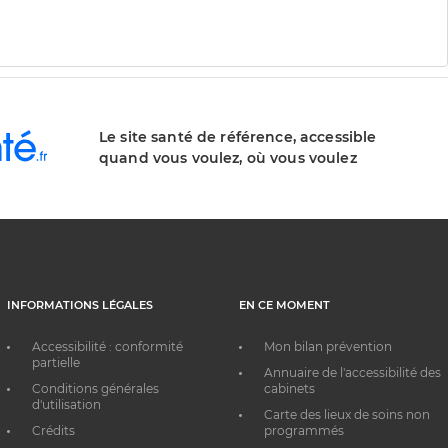
Le site santé de référence, accessible
quand vous voulez, où vous voulez
INFORMATIONS LÉGALES
EN CE MOMENT
Accessibilité : conformité
Mon bilan prévention
partielle
Annuaire de l'accessibilité des
Conditions générales
cabinets
d'utilisation
Carte des lieux de soins non
Crédits
programmés