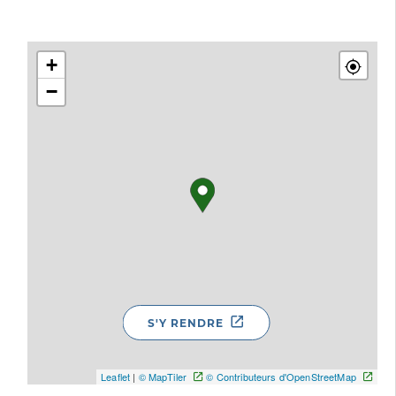
+
−
S'Y RENDRE
Leaflet
|
© MapTiler
© Contributeurs d'OpenStreetMap