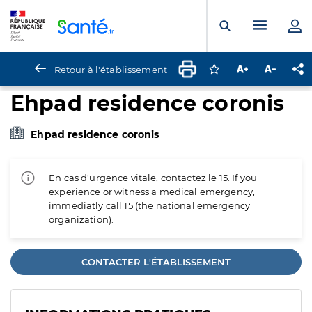
Panneau de gestion des cookies
Menu pr
Ouvrir la rech
Retour à l'établissement
Connectez-vous pour
Augmenter la t
Diminuer 
Pa
Ehpad residence coronis
Ehpad residence coronis
En cas d'urgence vitale, contactez le 15. If you
experience or witness a medical emergency,
immediatly call 15 (the national emergency
organization).
CONTACTER L'ÉTABLISSEMENT