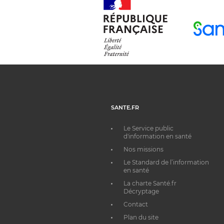
SANTE.FR
Le Service public
d'information en santé
Nos missions
Le Standard de l’information
en santé
La charte Santé.fr
Décryptage
Contact
Plan du site