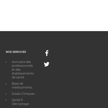
NOS SERVICES
Facebook
Annuaire des
Twitter
professionnels
et des
établissements
de santé
Base de
médicaments
Essais Cliniques
Santé.fr
Décryptage