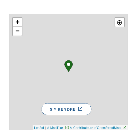
+
−
S'Y RENDRE
Leaflet
|
© MapTiler
© Contributeurs d'OpenStreetMap