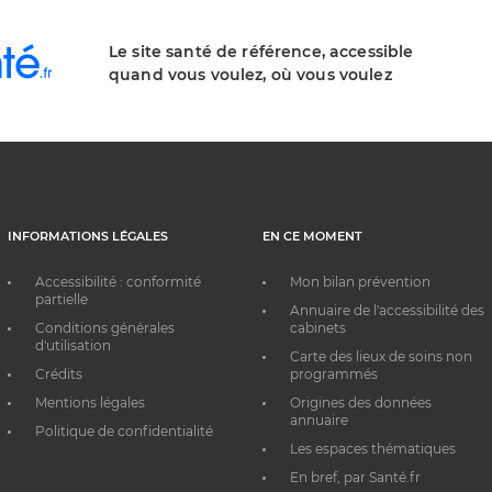
Le site santé de référence, accessible
quand vous voulez, où vous voulez
INFORMATIONS LÉGALES
EN CE MOMENT
Accessibilité : conformité
Mon bilan prévention
partielle
Annuaire de l'accessibilité des
Conditions générales
cabinets
d'utilisation
Carte des lieux de soins non
Crédits
programmés
Mentions légales
Origines des données
annuaire
Politique de confidentialité
Les espaces thématiques
En bref, par Santé.fr