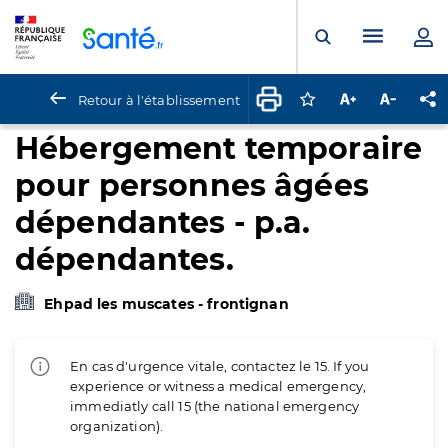
Panneau de gestion des cookies
Menu pr
Ouvrir la rech
Retour à l'établissement
Connectez-vous pour
Augmenter la t
Diminuer 
Pa
Hébergement temporaire
pour personnes âgées
dépendantes - p.a.
dépendantes.
Ehpad les muscates - frontignan
En cas d'urgence vitale, contactez le 15. If you
experience or witness a medical emergency,
immediatly call 15 (the national emergency
organization).