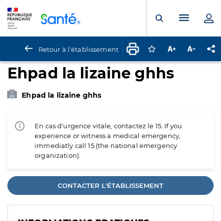
Panneau de gestion des cookies
Menu pr
Ouvrir la rech
Retour à l'établissement
Connectez-vous pour
Augmenter la t
Diminuer 
Pa
Ehpad la lizaine ghhs
Ehpad la lizaine ghhs
En cas d'urgence vitale, contactez le 15. If you
experience or witness a medical emergency,
immediatly call 15 (the national emergency
organization).
CONTACTER L'ÉTABLISSEMENT