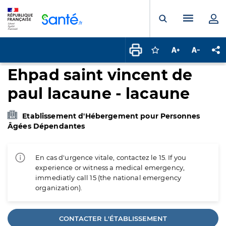
Panneau de gestion des cookies
Menu pr
Ouvrir la rech
Connectez-vous pour
Augmenter la t
Diminuer 
Pa
Ehpad saint vincent de
paul lacaune - lacaune
Etablissement d'Hébergement pour Personnes
Âgées Dépendantes
En cas d'urgence vitale, contactez le 15. If you
experience or witness a medical emergency,
immediatly call 15 (the national emergency
organization).
CONTACTER L'ÉTABLISSEMENT