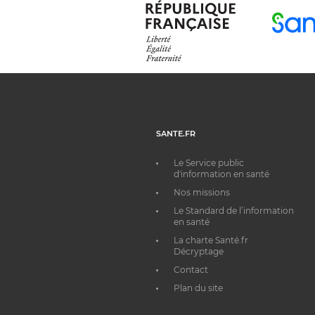
SANTE.FR
Le Service public
d'information en santé
Nos missions
Le Standard de l’information
en santé
La charte Santé.fr
Décryptage
Contact
Plan du site