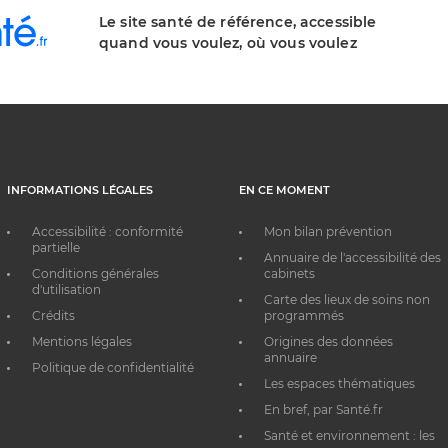
Le site santé de référence, accessible
quand vous voulez, où vous voulez
INFORMATIONS LÉGALES
EN CE MOMENT
Accessibilité : conformité
Mon bilan prévention
partielle
Annuaire de l'accessibilité des
Conditions générales
cabinets
d'utilisation
Carte des lieux de soins non
Crédits
programmés
Mentions légales
Origines des données
annuaire
Politique de confidentialité
Les espaces thématiques
En bref, par Santé.fr
Santé et environnement : les