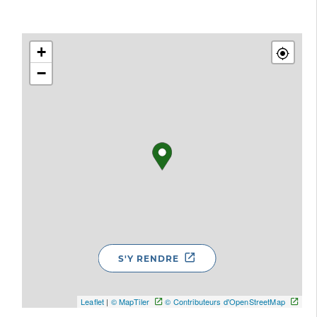
+
−
S'Y RENDRE
Leaflet
|
© MapTiler
© Contributeurs d'OpenStreetMap