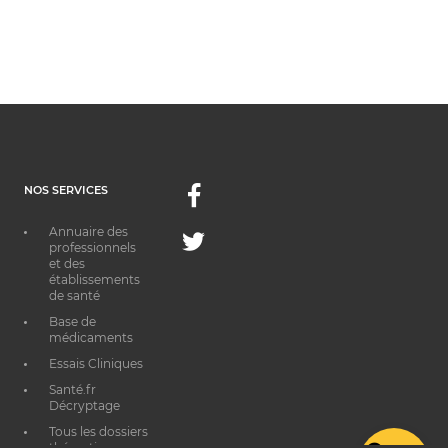
NOS SERVICES
Facebook
Annuaire des
Twitter
professionnels
et des
établissements
de santé
Base de
médicaments
Essais Cliniques
Santé.fr
Décryptage
Tous les dossiers
thématiques