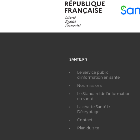
SANTE.FR
Le Service public
d'information en santé
Nos missions
Le Standard de l’information
en santé
La charte Santé.fr
Décryptage
Contact
Plan du site