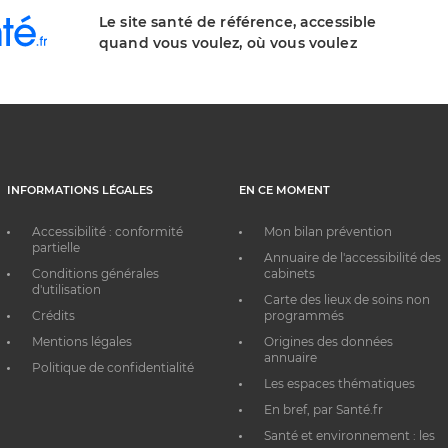
Le site santé de référence, accessible
quand vous voulez, où vous voulez
INFORMATIONS LÉGALES
EN CE MOMENT
Accessibilité : conformité
Mon bilan prévention
partielle
Annuaire de l'accessibilité des
Conditions générales
cabinets
d'utilisation
Carte des lieux de soins non
Crédits
programmés
Mentions légales
Origines des données
annuaire
Politique de confidentialité
Les espaces thématiques
En bref, par Santé.fr
Santé et environnement : les