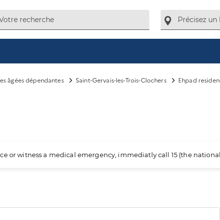
es âgées dépendantes
Saint-Gervais-les-Trois-Clochers
Ehpad residen
ience or witness a medical emergency, immediatly call 15 (the nation