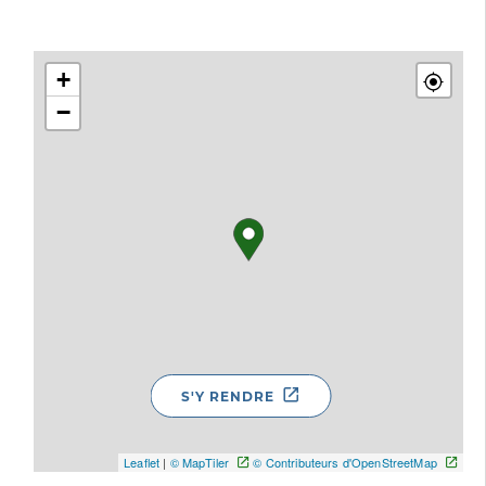
+
−
S'Y RENDRE
Leaflet
|
© MapTiler
© Contributeurs d'OpenStreetMap