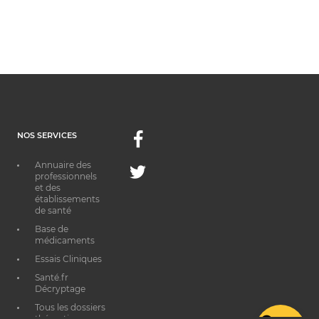
NOS SERVICES
Facebook
Annuaire des
Twitter
professionnels
et des
établissements
de santé
Base de
médicaments
Essais Cliniques
Santé.fr
Décryptage
Tous les dossiers
thématiques