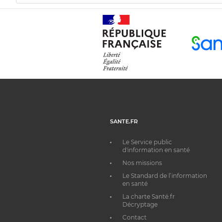
SANTE.FR
Le Service public
d'information en santé
Nos missions
Le Standard de l’information
en santé
La charte Santé.fr
Décryptage
Contact