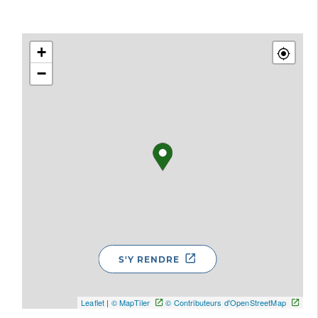
+
−
S'Y RENDRE
Leaflet
|
© MapTiler
© Contributeurs d'OpenStreetMap