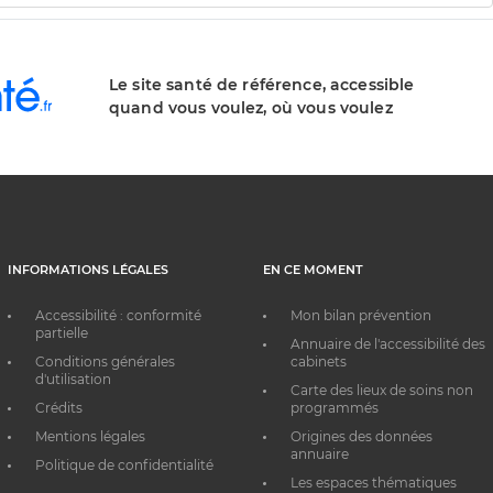
Le site santé de référence, accessible
quand vous voulez, où vous voulez
INFORMATIONS LÉGALES
EN CE MOMENT
Accessibilité : conformité
Mon bilan prévention
partielle
Annuaire de l'accessibilité des
Conditions générales
cabinets
d'utilisation
Carte des lieux de soins non
Crédits
programmés
Mentions légales
Origines des données
annuaire
Politique de confidentialité
Les espaces thématiques