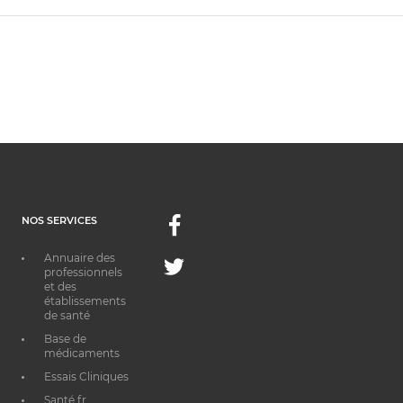
NOS SERVICES
Facebook
Annuaire des
Twitter
professionnels
et des
établissements
de santé
Base de
médicaments
Essais Cliniques
Santé.fr