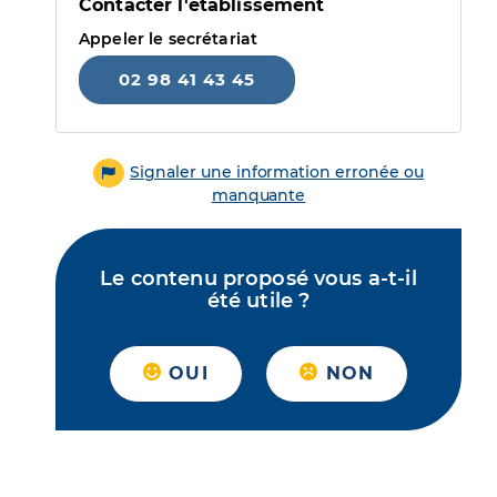
Contacter l'établissement
Appeler le secrétariat
02 98 41 43 45
Signaler une information erronée ou
manquante
Le contenu proposé vous a-t-il
été utile ?
OUI
NON