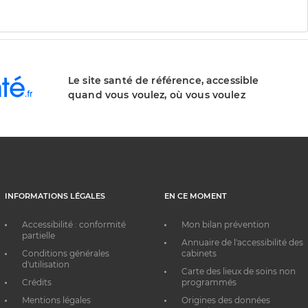
Le site santé de référence, accessible
quand vous voulez, où vous voulez
INFORMATIONS LÉGALES
EN CE MOMENT
Accessibilité : conformité
Mon bilan prévention
partielle
Annuaire de l'accessibilité des
Conditions générales
cabinets
d'utilisation
Carte des lieux de soins non
Crédits
programmés
Mentions légales
Origines des données