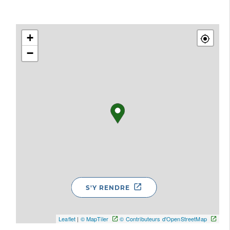
+
−
S'Y RENDRE
Leaflet
|
© MapTiler
© Contributeurs d'OpenStreetMap