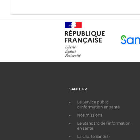
SANTE.FR
Le Service public
d'information en santé
Nos missions
Le Standard de l’information
en santé
La charte Santé.fr