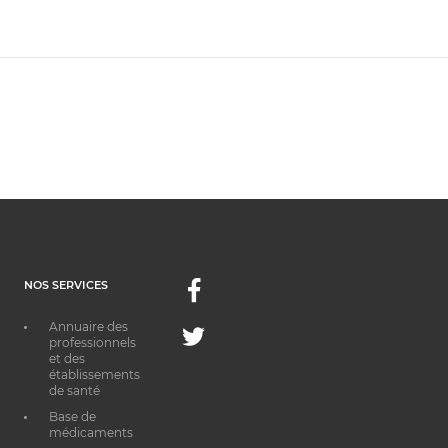
NOS SERVICES
Facebook
Annuaire des
Twitter
professionnels
et des
établissements
de santé
Base de
médicaments