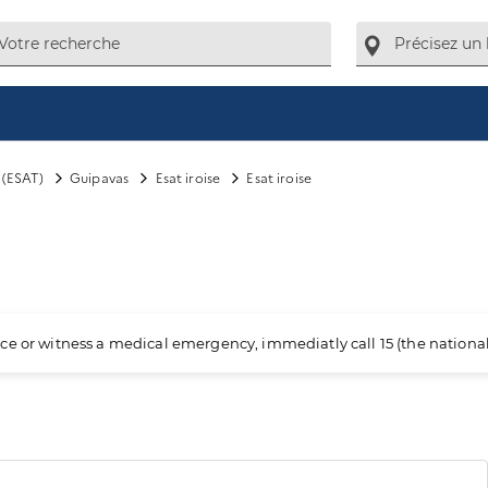
l (ESAT)
Guipavas
Esat iroise
Esat iroise
ience or witness a medical emergency, immediatly call 15 (the nation