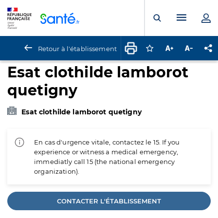
Panneau de gestion des cookies
Menu pr
Ouvrir la rech
Retour à l'établissement
Connectez-vous pour
Augmenter la t
Diminuer 
Pa
Esat clothilde lamborot
quetigny
Esat clothilde lamborot quetigny
En cas d'urgence vitale, contactez le 15. If you
experience or witness a medical emergency,
immediatly call 15 (the national emergency
organization).
CONTACTER L'ÉTABLISSEMENT