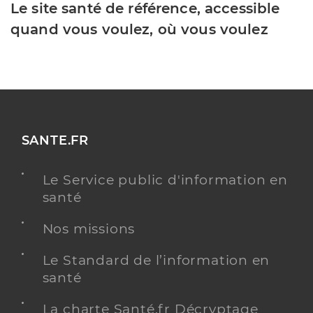
Le site santé de référence, accessible
quand vous voulez, où vous voulez
SANTE.FR
Le Service public d'information en
santé
Nos missions
Le Standard de l’information en
santé
La charte Santé.fr Décryptage