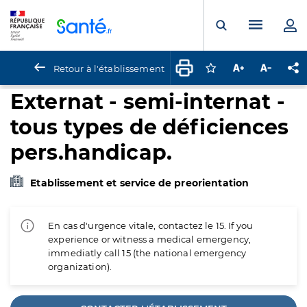
Panneau de gestion des cookies
Menu pr
Ouvrir la rech
Retour à l'établissement
Connectez-vous pour
Augmenter la t
Diminuer 
Pa
Externat - semi-internat -
tous types de déficiences
pers.handicap.
Etablissement et service de preorientation
En cas d'urgence vitale, contactez le 15. If you
experience or witness a medical emergency,
immediatly call 15 (the national emergency
organization).