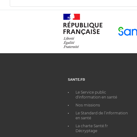
SANTE.FR
Le Service public
d'information en santé
Nos missions
Le Standard de l’information
en santé
La charte Santé.fr
Décryptage