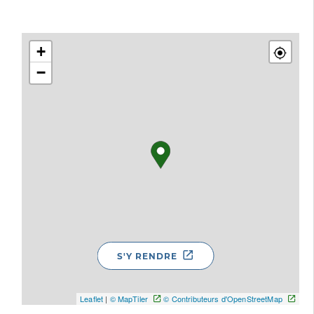
+
−
S'Y RENDRE
Leaflet
|
© MapTiler
© Contributeurs d'OpenStreetMap