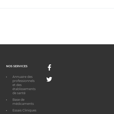
NOS SERVICES
Facebook
Annuaire des
Twitter
professionnels
et des
établissements
de santé
Base de
médicaments
Essais Cliniques