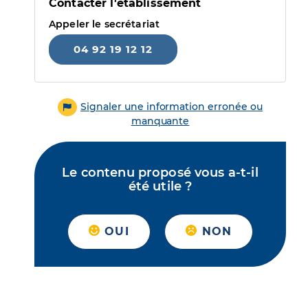
Contacter l'établissement
Appeler le secrétariat
04 92 19 12 12
Signaler une information erronée ou
manquante
Le contenu proposé vous a-t-il
été utile ?
OUI
NON