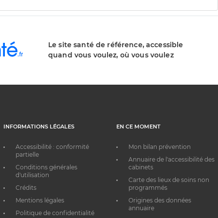
Le site santé de référence, accessible
quand vous voulez, où vous voulez
INFORMATIONS LÉGALES
EN CE MOMENT
Accessibilité : conformité
Mon bilan prévention
partielle
Annuaire de l'accessibilité des
Conditions générales
cabinets
d'utilisation
Carte des lieux de soins non
Crédits
programmés
Mentions légales
Origines des données
annuaire
Politique de confidentialité