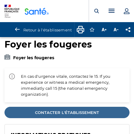
Panneau de gestion des cookies
Menu pr
Ouvrir la rech
Retour à l'établissement
Connectez-vous pour
Augmenter la t
Diminuer 
Pa
Foyer les fougeres
Foyer les fougeres
En cas d'urgence vitale, contactez le 15. If you
experience or witness a medical emergency,
immediatly call 15 (the national emergency
organization).
CONTACTER L'ÉTABLISSEMENT