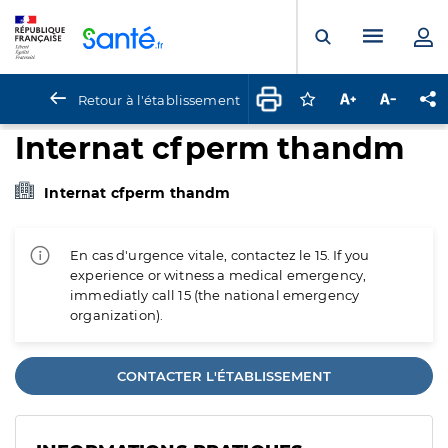
Panneau de gestion des cookies
Menu pr
Ouvrir la rech
Retour à l'établissement
Connectez-vous pour
Augmenter la t
Diminuer 
Pa
Internat cfperm thandm
Internat cfperm thandm
En cas d'urgence vitale, contactez le 15. If you
experience or witness a medical emergency,
immediatly call 15 (the national emergency
organization).
CONTACTER L'ÉTABLISSEMENT