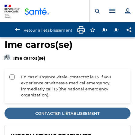
Panneau de gestion des cookies
Menu pr
Ouvrir la rech
Retour à l'établissement
Connectez-vous pour
Augmenter la t
Diminuer 
Pa
Ime carros(se)
Ime carros(se)
En cas d'urgence vitale, contactez le 15. If you
experience or witness a medical emergency,
immediatly call 15 (the national emergency
organization).
CONTACTER L'ÉTABLISSEMENT