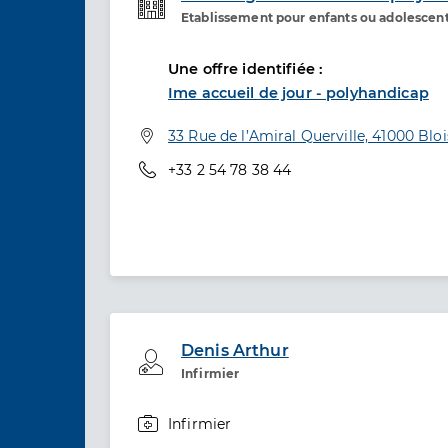
Etablissement pour enfants ou adolescen
Etablissement de soins
Une offre identifiée :
Ime accueil de jour - polyhandicap
Adresse
33 Rue de l’Amiral Querville, 41000 Bloi
Téléphone
+33 2 54 78 38 44
Denis Arthur
Professionel de santé
Infirmier
Infirmier
Spécialités