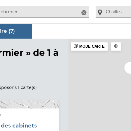
Supprimer
re (
7
)
MODE CARTE
aire
rmier »
de 1 à
posons 1 carte(s)
e
é des cabinets