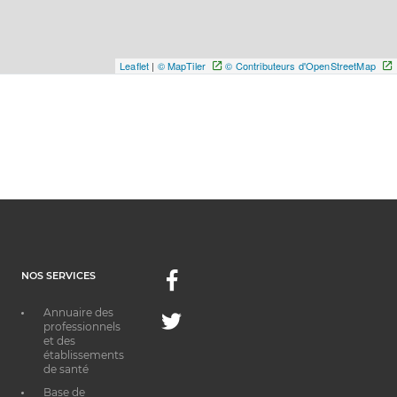
Leaflet
|
© MapTiler
© Contributeurs d'OpenStreetMap
NOS SERVICES
Facebook
Annuaire des
Twitter
professionnels
et des
établissements
de santé
Base de