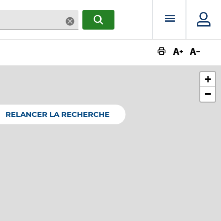
Menu prin
Supprimer
RECHERCHER
Augmente
Dimin
+
−
RELANCER LA RECHERCHE