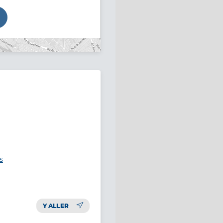
s
Y ALLER