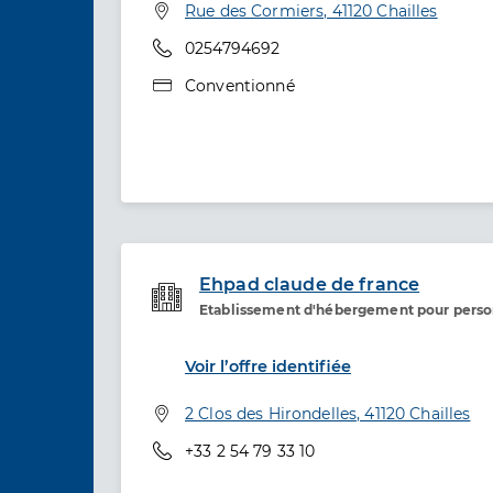
Adresse
Rue des Cormiers, 41120 Chailles
Téléphone
0254794692
Type de convention
Conventionné
Ehpad claude de france
Etablissement d'hébergement pour pers
Etablissement de soins
Voir l’offre identifiée
Adresse
2 Clos des Hirondelles, 41120 Chailles
Téléphone
+33 2 54 79 33 10