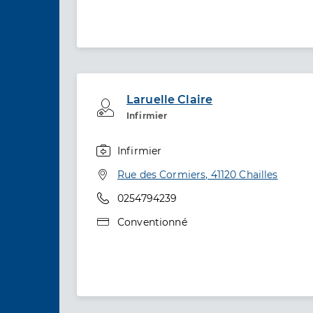
Laruelle Claire
Professionel de santé
Infirmier
Infirmier
Spécialités
Adresse
Rue des Cormiers, 41120 Chailles
Téléphone
0254794239
Type de convention
Conventionné