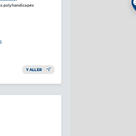
ts polyhandicapés
s
Y ALLER