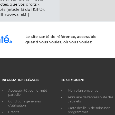
ctés, que vos droits «
és (article 13 du RGPD),
IL (www.cnil.fr)
Le site santé de référence, accessible
quand vous voulez, où vous voulez
INFORMATIONS LÉGALES
EN CE MOMENT
Accessibilité : conformité
Mon bilan prévention
partielle
Annuaire de l'accessibilité des
Conditions générales
cabinets
d'utilisation
Carte des lieux de soins non
Crédits
programmés