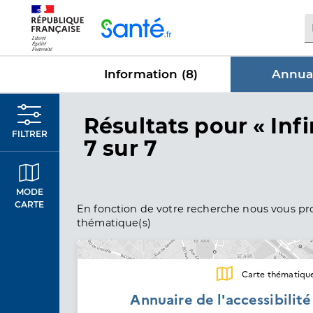
Panneau de gestion des cookies
Information (
8
)
Annuai
dans Annu
Résultats
pour « Infi
FILTRER
7 sur 7
MODE
CARTE
En fonction de votre recherche nous vous pro
thématique(s)
Carte thématiqu
Annuaire de l'accessibilit