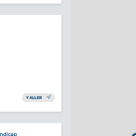
Y ALLER
andicap