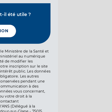
il été utile ?
NON
le Ministère de la Santé et
ministériel au numérique
té de modifier les
tre inscription sur le site
l’intérêt public. Les données
obligatoire. Les autres
 conservées pendant une
e communication à des
onnées vous concernant,
ou votre droit à la
contactant
l’ANS (Délégué à la
dour-sur-Glane - 75015