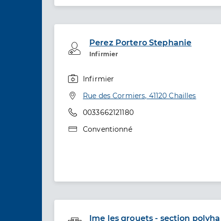
Perez Portero Stephanie
Professionel de santé
Infirmier
Infirmier
Spécialités
Adresse
Rue des Cormiers, 41120 Chailles
Téléphone
0033662121180
Type de convention
Conventionné
Ime les grouets - section polyh