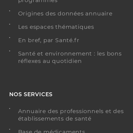
programmés
Origines des données annuaire
Les espaces thématiques
Residence Autonomie Martignon
Résidences autonomie
Service de santé
En bref, par Santé.fr
Adresse
42 Rue Martignon, 92500 Rueil-Malmaison
Santé et environnement : les bons
Téléphone
01 47 49 68 34
réflexes au quotidien
Y ALLER
NOS SERVICES
Residence Autonomie Les Fermettes -
Annuaire des professionnels et des
Arpavie
établissements de santé
Service de santé
Résidences autonomie
Base de médicaments