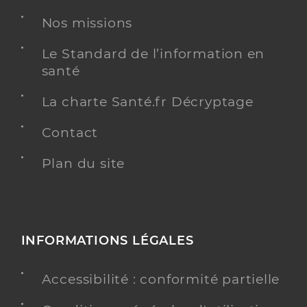
Adresse
102 Boulevard Richard Wallace, 92800 Puteaux
Nos missions
Téléphone
0146925070
Le Standard de l’information en
santé
Y ALLER
La charte Santé.fr Décryptage
Contact
Ephad residence leonard de vinci
Plan du site
Etablissement d'hébergement pour personnes
Etablissement de soins
âgées dépendantes
Voir l’offre identifiée
INFORMATIONS LÉGALES
Adresse
12 Avenue Puvis De Chavannes, 92400
Courbevoie
Accessibilité : conformité partielle
Téléphone
0141881200