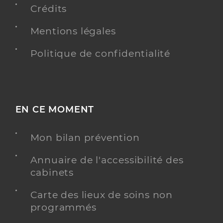
Crédits
Type de convention
Conventionné secteur 1
Mentions légales
Y ALLER
Politique de confidentialité
AGRÉÉ DÉPISTAGE ORGANISÉ DU CANCER DU
SEIN
EN CE MOMENT
Dr Guillaume Ralphy
Professionel de santé
Radiologue
Mon bilan prévention
Radiologie
Annuaire de l'accessibilité des
Spécialités
Adresse
135 Boulevard de Marseille, 83150 Bandol
cabinets
Type de convention
Conventionné secteur 2
Carte des lieux de soins non
programmés
Y ALLER