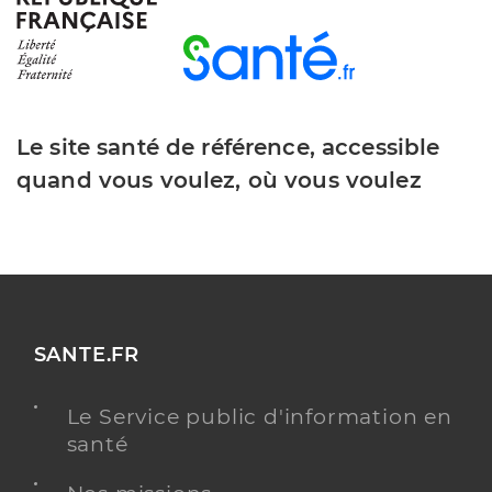
Dr Moubarak Elie
Professionel de santé
Radiologue
Le site santé de référence, accessible
Radiologie
quand vous voulez, où vous voulez
Spécialités
Adresse
avenue du deuxième Spahis, 83110 Sanary-sur-
Mer
Type de convention
Conventionné secteur 1
Y ALLER
SANTE.FR
AGRÉÉ DÉPISTAGE ORGANISÉ DU CANCER DU
SEIN
Le Service public d'information en
santé