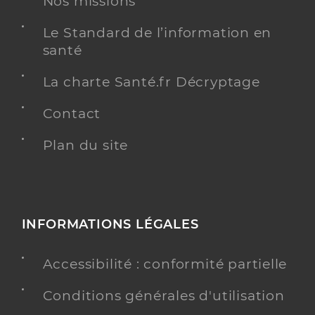
Nos missions
Dr Ariey-Bonnet Damien
Professionel de santé
Radiologue
Le Standard de l’information en
santé
Radiologie
Spécialités
Adresse
avenue du deuxième Spahis, 83110 Sanary-sur-
La charte Santé.fr Décryptage
Mer
Contact
Type de convention
Conventionné secteur 2
Plan du site
Y ALLER
INFORMATIONS LÉGALES
Dr Megy Patricia
Professionel de santé
Radiologue
Accessibilité : conformité partielle
Radiologie
Spécialités
Conditions générales d'utilisation
Adresse
135 Boulevard de Marseille, 83150 Bandol