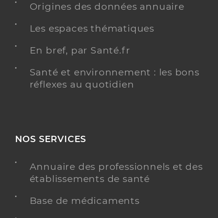
Origines des données annuaire
AGRÉÉ DÉPISTAGE ORGANISÉ DU CANCER DU
SEIN
Les espaces thématiques
En bref, par Santé.fr
Dr Wilshire Patrick
Professionel de santé
Santé et environnement : les bons
Radiologue
réflexes au quotidien
Radiologie
Spécialités
Adresse
135 Boulevard de Marseille, 83150 Bandol
NOS SERVICES
Téléphone
0494295963
Type de convention
Conventionné secteur 1
Annuaire des professionnels et des
établissements de santé
Y ALLER
Base de médicaments
AGRÉÉ DÉPISTAGE ORGANISÉ DU CANCER DU
SEIN