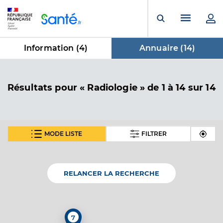
Panneau de gestion des cookies
Menu pr
Ouvrir la rech
Information (
4
)
Annuaire (
14
)
dans Annuaire
Résultats
pour « Radiologie »
de 1 à 14 sur 14
MODE LISTE
FILTRER
Dr Felici Spinelli Florence
Professionel de santé
Radiologue
RELANCER LA RECHERCHE
Radiologie
Spécialités
Adresse
avenue du deuxième Spahis, 83110 Sanary-sur-
Mer
7