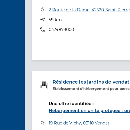
Adresse
2 Route de la Dame, 42520 Saint-Pierr
Distance
59 km
Téléphone
0474879000
Résidence les jardins de vendat
Etablissement d'hébergement pour pers
Etablissement de soins
Une offre identifiée :
Hébergement en unité protégée : uni
Adresse
19 Rue de Vichy, 03110 Vendat