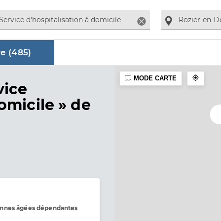
Supprimer
e (
485
)
MODE CARTE
aire
vice
omicile »
de
onnes âgées dépendantes