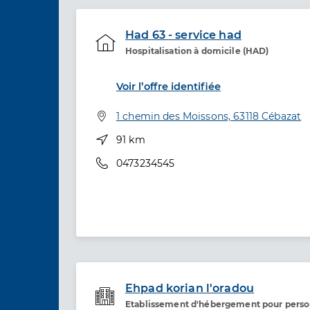
Had 63 - service had
Hospitalisation à domicile (HAD)
Etablissement de soins
Voir l’offre identifiée
Adresse
1 chemin des Moissons, 63118 Cébazat
Distance
91 km
Téléphone
0473234545
Ehpad korian l'oradou
Etablissement d'hébergement pour pers