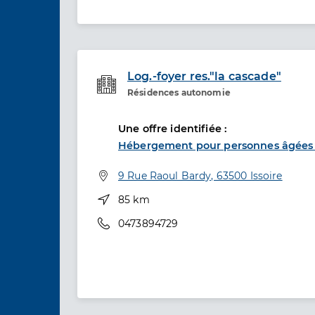
Log.-foyer res."la cascade"
Résidences autonomie
Etablissement de soins
Une offre identifiée :
Hébergement pour personnes âgées
Adresse
9 Rue Raoul Bardy, 63500 Issoire
Distance
85 km
Téléphone
0473894729