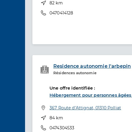
Distance
82 km
Téléphone
0470414128
Residence autonomie l'arbepin
Résidences autonomie
Etablissement de soins
Une offre identifiée :
Hébergement pour personnes âgées
Adresse
367 Route d’Attignat, 01310 Polliat
Distance
84 km
Téléphone
0474304533