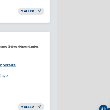
Y ALLER
onnes âgées dépendantes
mporaire
-Guye
Y ALLER