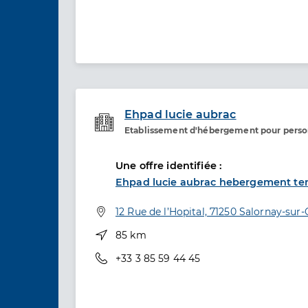
Ehpad lucie aubrac
Etablissement d'hébergement pour pers
Etablissement de soins
Une offre identifiée :
Ehpad lucie aubrac hebergement te
Adresse
12 Rue de l’Hopital, 71250 Salornay-sur
Distance
85 km
Téléphone
+33 3 85 59 44 45