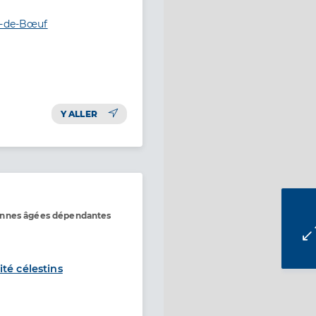
e-de-Bœuf
Y ALLER
onnes âgées dépendantes
té célestins