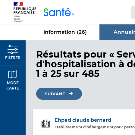
Panneau de gestion des cookies
Information (
26
)
Annuair
dans Annu
Résultats
pour « Ser
FILTRER
d'hospitalisation à d
1 à 25 sur 485
MODE
CARTE
SUIVANT
Ehpad claude bernard
Etablissement d'hébergement pour pers
Etablissement de soins