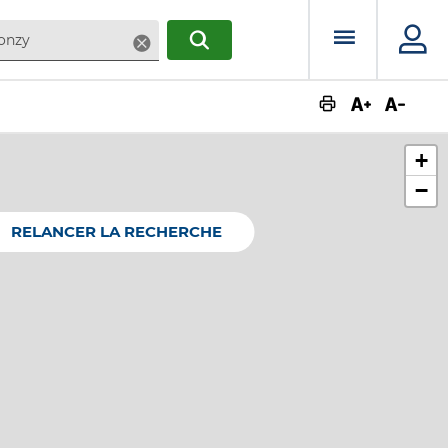
Menu prin
Supprimer
RECHERCHER
Augmente
Dimin
+
−
RELANCER LA RECHERCHE