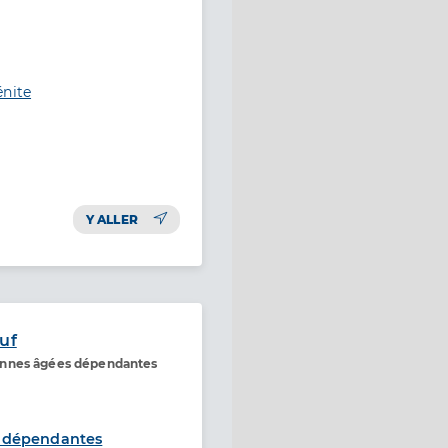
énite
Y ALLER
uf
onnes âgées dépendantes
 dépendantes