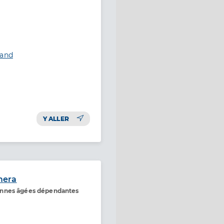
rand
Y ALLER
mera
onnes âgées dépendantes