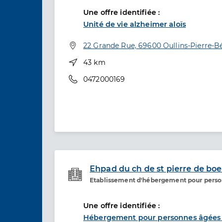
Une offre identifiée :
Unité de vie alzheimer aloïs
Adresse
22 Grande Rue, 69600 Oullins-Pierre-B
Distance
43 km
Téléphone
0472000169
Ehpad du ch de st pierre de boe
Etablissement d'hébergement pour pers
Etablissement de soins
Une offre identifiée :
Hébergement pour personnes âgées