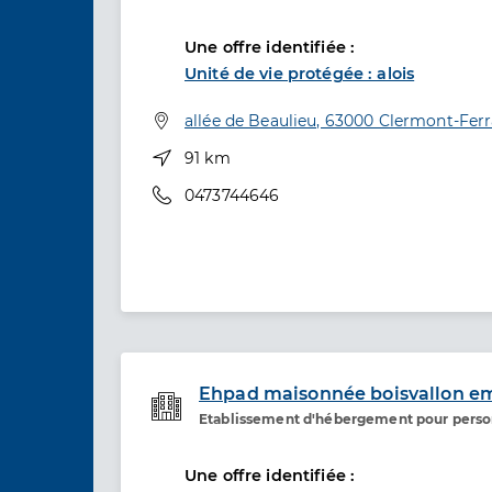
Etablissement de soins
Une offre identifiée :
Unité de vie protégée : alois
Adresse
allée de Beaulieu, 63000 Clermont-Fer
Distance
91 km
Téléphone
0473744646
Ehpad maisonnée boisvallon e
Etablissement d'hébergement pour pers
Etablissement de soins
Une offre identifiée :