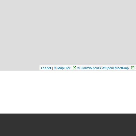
Leaflet
|
© MapTiler
© Contributeurs d'OpenStreetMap