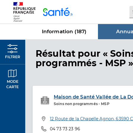
Panneau de gestion des cookies
Information (
187
)
Annuai
dans Annua
Résultat
pour « Soin
FILTRER
programmés - MSP 
MODE
CARTE
Maison de Santé Vallée de La D
Soins non programmés - MSP
Etablissement de soins
Adresse
12 Route de la Chapelle Agnon, 63590 
Téléphone
04 73 73 23 96