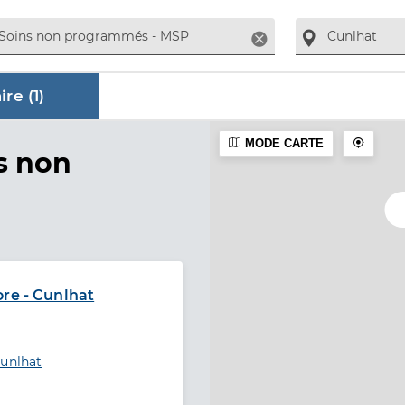
Supprimer
re (
1
)
MODE CARTE
ire
s non
»
ore - Cunlhat
Cunlhat