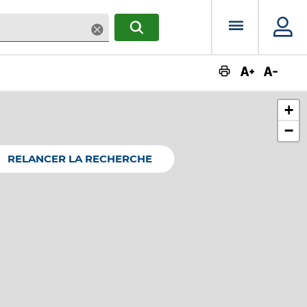
Menu prin
Supprimer
RECHERCHER
Augmente
Dimin
+
−
RELANCER LA RECHERCHE