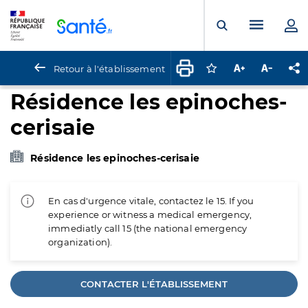
Panneau de gestion des cookies
Menu pr
Ouvrir la rech
Retour à l'établissement
Connectez-vous pour
Augmenter la t
Diminuer 
Pa
Résidence les epinoches-
cerisaie
Résidence les epinoches-cerisaie
En cas d'urgence vitale, contactez le 15. If you
experience or witness a medical emergency,
immediatly call 15 (the national emergency
organization).
CONTACTER L'ÉTABLISSEMENT