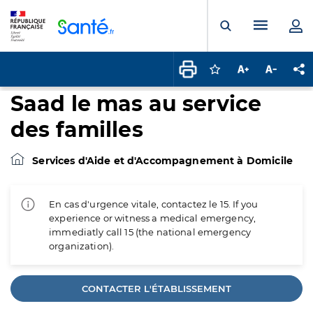
Panneau de gestion des cookies
Menu pr
Ouvrir la rech
Connectez-vous pour
Augmenter la t
Diminuer 
Pa
Saad le mas au service
des familles
Services d'Aide et d'Accompagnement à Domicile
En cas d'urgence vitale, contactez le 15. If you
experience or witness a medical emergency,
immediatly call 15 (the national emergency
organization).
CONTACTER L'ÉTABLISSEMENT