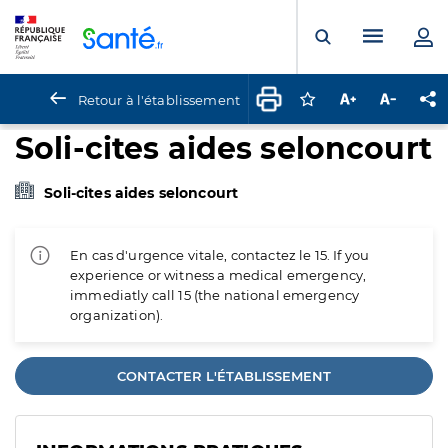
Panneau de gestion des cookies
Menu pr
Ouvrir la rech
Retour à l'établissement
Connectez-vous pour
Augmenter la t
Diminuer 
Pa
Soli-cites aides seloncourt
Soli-cites aides seloncourt
En cas d'urgence vitale, contactez le 15. If you
experience or witness a medical emergency,
immediatly call 15 (the national emergency
organization).
CONTACTER L'ÉTABLISSEMENT