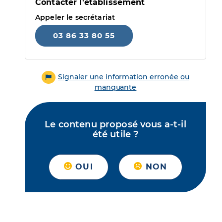
Contacter l'établissement
Appeler le secrétariat
03 86 33 80 55
Signaler une information erronée ou
manquante
Le contenu proposé vous a-t-il
été utile ?
OUI
NON