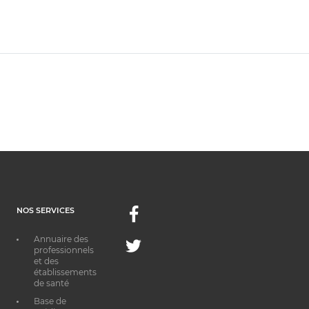
NOS SERVICES
Facebook
Annuaire des
Twitter
professionnels
et des
établissements
de santé
Base de