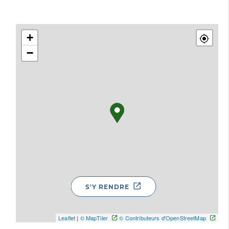
+
−
S'Y RENDRE
Leaflet
|
© MapTiler
© Contributeurs d'OpenStreetMap