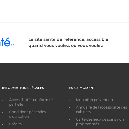
Le site santé de référence, accessible
quand vous voulez, où vous voulez
INFORMATIONS LÉGALES
EN CE MOMENT
Accessibilité : conformité
Mon bilan prévention
partielle
Annuaire de l'accessibilité des
Conditions générales
cabinets
d'utilisation
Carte des lieux de soins non
Crédits
programmés