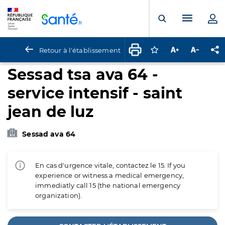
Panneau de gestion des cookies
Menu pr
Ouvrir la rech
Retour à l'établissement
Connectez-vous pour
Augmenter la t
Diminuer 
Pa
Sessad tsa ava 64 -
service intensif - saint
jean de luz
Sessad ava 64
En cas d'urgence vitale, contactez le 15. If you
experience or witness a medical emergency,
immediatly call 15 (the national emergency
organization).