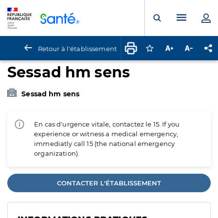
Panneau de gestion des cookies
Menu pr
Ouvrir la rech
Retour à l'établissement
Connectez-vous pour
Augmenter la t
Diminuer 
Pa
Sessad hm sens
Sessad hm sens
En cas d'urgence vitale, contactez le 15. If you
experience or witness a medical emergency,
immediatly call 15 (the national emergency
organization).
CONTACTER L'ÉTABLISSEMENT