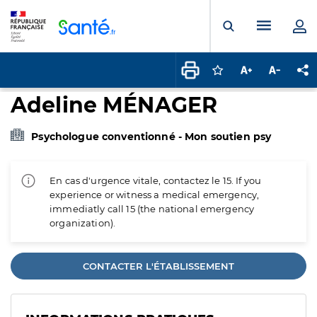
Panneau de gestion des cookies
Menu pr
Ouvrir la rech
Connectez-vous pour
Augmenter la t
Diminuer 
Pa
Adeline MÉNAGER
Psychologue conventionné - Mon soutien psy
En cas d'urgence vitale, contactez le 15. If you
experience or witness a medical emergency,
immediatly call 15 (the national emergency
organization).
CONTACTER L'ÉTABLISSEMENT