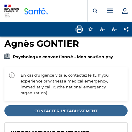
Panneau de gestion des cookies
Menu pr
Ouvrir la rech
Connectez-vous pour
Augmenter la t
Diminuer 
Pa
Agnès GONTIER
Psychologue conventionné - Mon soutien psy
En cas d'urgence vitale, contactez le 15. If you
experience or witness a medical emergency,
immediatly call 15 (the national emergency
organization).
CONTACTER L'ÉTABLISSEMENT