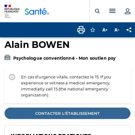
Panneau de gestion des cookies
Menu pr
Ouvrir la rech
Connectez-vous pour
Augmenter la t
Diminuer 
Pa
Alain BOWEN
Psychologue conventionné - Mon soutien psy
En cas d'urgence vitale, contactez le 15. If you
experience or witness a medical emergency,
immediatly call 15 (the national emergency
organization).
CONTACTER L'ÉTABLISSEMENT