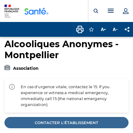
Panneau de gestion des cookies
Menu pr
Ouvrir la rech
Connectez-vous pour
Augmenter la t
Diminuer 
Pa
Alcooliques Anonymes -
Montpellier
Association
En cas d'urgence vitale, contactez le 15. If you
experience or witness a medical emergency,
immediatly call 15 (the national emergency
organization).
CONTACTER L'ÉTABLISSEMENT