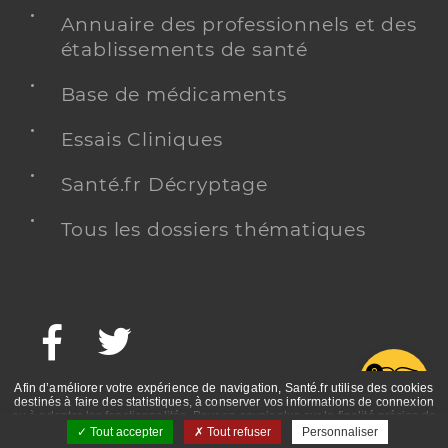
Annuaire des professionnels et des
établissements de santé
Base de médicaments
Essais Cliniques
Santé.fr Décryptage
Tous les dossiers thématiques
Facebook
Twitter
G
Afin d’améliorer votre expérience de navigation, Santé.fr utilise des cookies
destinés à faire des statistiques, à conserver vos informations de connexion
ou à adapter les fonctionnalités. Pour en savoir plus sur la finalité précise de
ces cookies, nous vous invitons à prendre connaissance de la politique de
Tout accepter
Tout refuser
Personnaliser
confidentialité et des mentions légales.