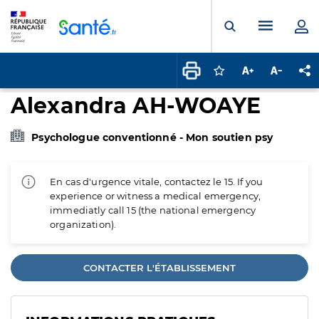
Panneau de gestion des cookies
Menu pr
Ouvrir la rech
Connectez-vous pour
Augmenter la t
Diminuer 
Pa
Alexandra AH-WOAYE
Psychologue conventionné - Mon soutien psy
En cas d'urgence vitale, contactez le 15. If you
experience or witness a medical emergency,
immediatly call 15 (the national emergency
organization).
CONTACTER L'ÉTABLISSEMENT