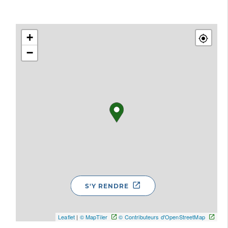
+
−
S'Y RENDRE
Leaflet
|
© MapTiler
© Contributeurs d'OpenStreetMap