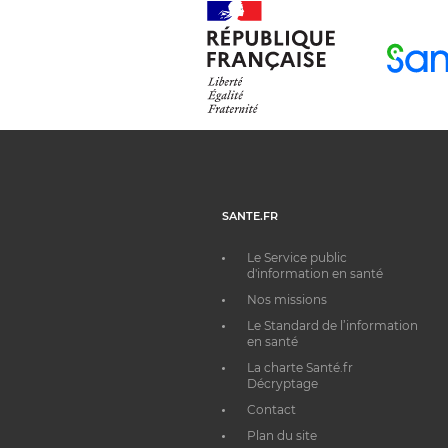
SANTE.FR
Le Service public
d'information en santé
Nos missions
Le Standard de l’information
en santé
La charte Santé.fr
Décryptage
Contact
Plan du site