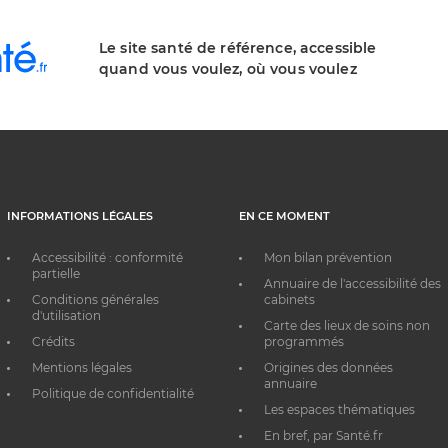
Le site santé de référence, accessible
quand vous voulez, où vous voulez
INFORMATIONS LÉGALES
EN CE MOMENT
Accessibilité : conformité
Mon bilan prévention
partielle
Annuaire de l'accessibilité des
Conditions générales
cabinets
d'utilisation
Carte des lieux de soins non
Crédits
programmés
Mentions légales
Origines des données
annuaire
Politique de confidentialité
Les espaces thématiques
En bref, par Santé.fr