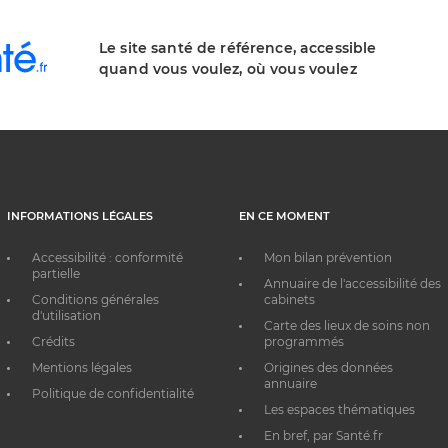
Le site santé de référence, accessible
quand vous voulez, où vous voulez
INFORMATIONS LÉGALES
EN CE MOMENT
Accessibilité : conformité
Mon bilan prévention
partielle
Annuaire de l'accessibilité des
Conditions générales
cabinets
d'utilisation
Carte des lieux de soins non
Crédits
programmés
Mentions légales
Origines des données
annuaire
Politique de confidentialité
Les espaces thématiques
En bref, par Santé.fr