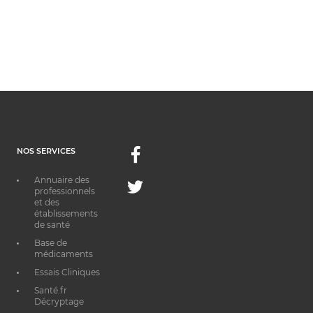
NOS SERVICES
Facebook
Annuaire des
Twitter
professionnels
et des
établissements
de santé
Base de
médicaments
Essais Cliniques
Santé.fr
Décryptage