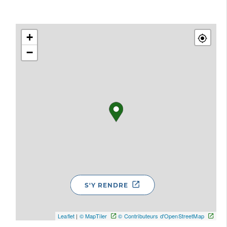
+
−
S'Y RENDRE
Leaflet
|
© MapTiler
© Contributeurs d'OpenStreetMap