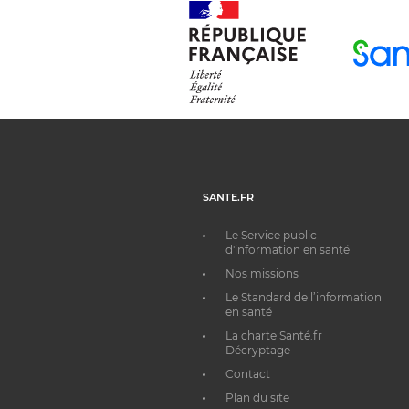
SANTE.FR
Le Service public
d'information en santé
Nos missions
Le Standard de l’information
en santé
La charte Santé.fr
Décryptage
Contact
Plan du site