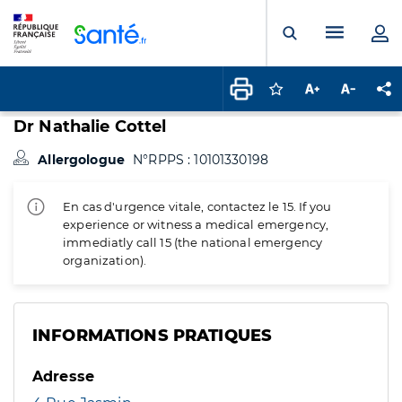
Panneau de gestion des cookies
Menu pr
Ouvrir la rech
Connectez-vous pour
Augmenter la t
Diminuer 
Pa
Dr Nathalie Cottel
Allergologue
N°RPPS : 10101330198
En cas d'urgence vitale, contactez le 15. If you
experience or witness a medical emergency,
immediatly call 15 (the national emergency
organization).
INFORMATIONS PRATIQUES
Adresse