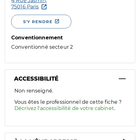
4 Rue Jasmin,
75016 Paris
S'Y RENDRE
Conventionnement
Conventionné secteur 2
ACCESSIBILITÉ
Filtres
Non renseigné.
Sélectionnez un ou plusieurs handicaps/besoins spécifiques p
Vous êtes le professionnel de cette fiche ?
Décrivez l'accessibilité de votre cabinet
.