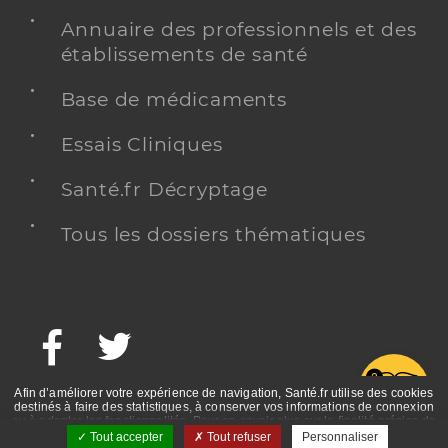
Annuaire des professionnels et des
établissements de santé
Base de médicaments
Essais Cliniques
Santé.fr Décryptage
Tous les dossiers thématiques
Facebook
Twitter
G
Afin d’améliorer votre expérience de navigation, Santé.fr utilise des cookies
destinés à faire des statistiques, à conserver vos informations de connexion
ou à adapter les fonctionnalités. Pour en savoir plus sur la finalité précise de
ces cookies, nous vous invitons à prendre connaissance de la politique de
Tout accepter
Tout refuser
Personnaliser