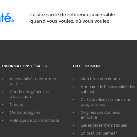
Le site santé de référence, accessible
quand vous voulez, où vous voulez
INFORMATIONS LÉGALES
EN CE MOMENT
Accessibilité : conformité
Mon bilan prévention
partielle
Annuaire de l'accessibilité des
Conditions générales
cabinets
d'utilisation
Carte des lieux de soins non
Crédits
programmés
Mentions légales
Origines des données
annuaire
Politique de confidentialité
Les espaces thématiques
En bref, par Santé.fr