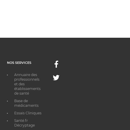
NOS SERVICES
Facebook
Annuaire des
Twitter
professionnels
et des
établissements
de santé
Base de
médicaments
Essais Cliniques
Santé.fr
Décryptage