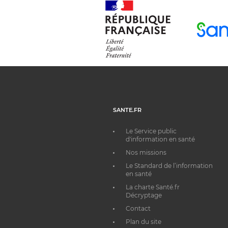
SANTE.FR
Le Service public
d'information en santé
Nos missions
Le Standard de l’information
en santé
La charte Santé.fr
Décryptage
Contact
Plan du site