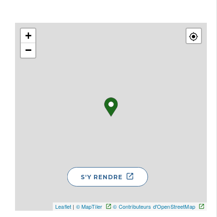
+
−
S'Y RENDRE
Leaflet
|
© MapTiler
© Contributeurs d'OpenStreetMap