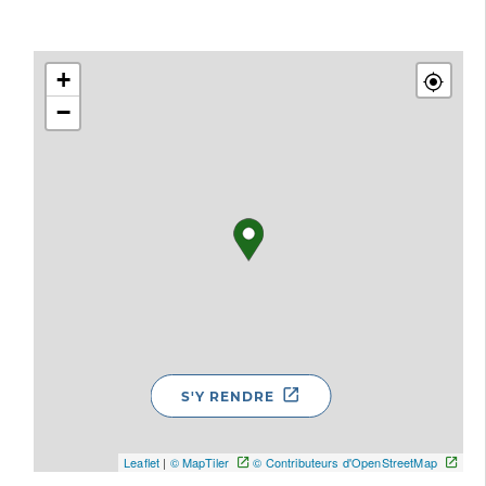
+
−
S'Y RENDRE
Leaflet
|
© MapTiler
© Contributeurs d'OpenStreetMap