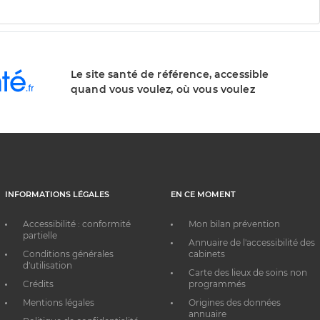
Le site santé de référence, accessible
quand vous voulez, où vous voulez
INFORMATIONS LÉGALES
EN CE MOMENT
Accessibilité : conformité
Mon bilan prévention
partielle
Annuaire de l'accessibilité des
Conditions générales
cabinets
d'utilisation
Carte des lieux de soins non
Crédits
programmés
Mentions légales
Origines des données
annuaire