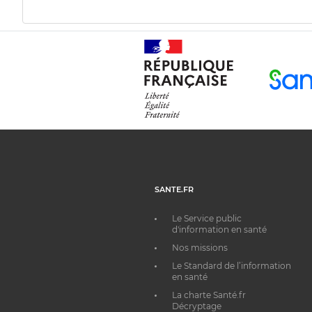
SANTE.FR
Le Service public
d'information en santé
Nos missions
Le Standard de l’information
en santé
La charte Santé.fr
Décryptage