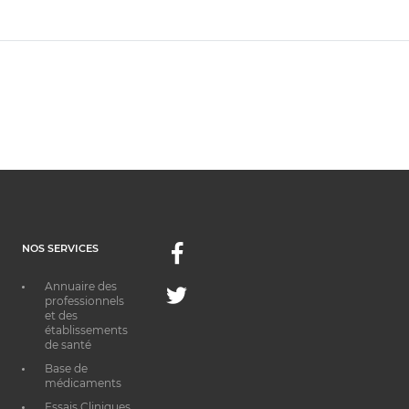
NOS SERVICES
Facebook
Annuaire des
Twitter
professionnels
et des
établissements
de santé
Base de
médicaments
Essais Cliniques