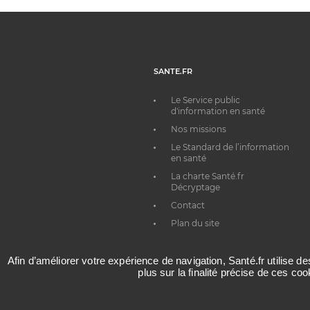
SANTE.FR
Le Service public
d'information en santé
Nos missions
Le Standard de l’information
en santé
La charte Santé.fr
Décryptage
Contact
Plan du site
Afin d’améliorer votre expérience de navigation, Santé.fr utilise d
plus sur la finalité précise de ces co