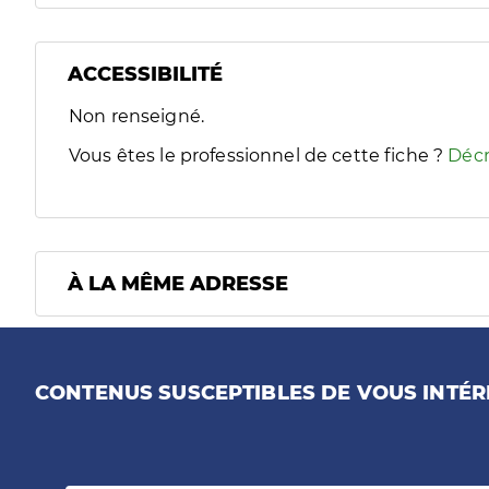
ACCESSIBILITÉ
Filtres
Non renseigné.
Sélectionnez un ou plusieurs handicaps/besoins spécifiques
Vous êtes le professionnel de cette fiche ?
Décr
À LA MÊME ADRESSE
CONTENUS SUSCEPTIBLES DE VOUS INTÉR