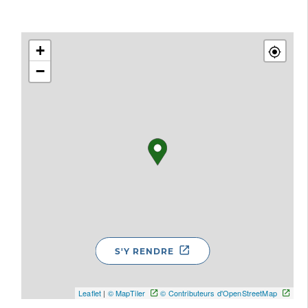
+
−
S'Y RENDRE
Leaflet
|
© MapTiler
© Contributeurs d'OpenStreetMap