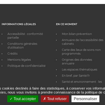
INFORMATIONS LÉGALES
EN CE MOMENT
Accessibilité : conformité
Mon bilan prévention
partielle
Annuaire de l'accessibilité des
Conditions générales
cabinets
d'utilisation
Carte des lieux de soins non
Crédits
programmés
Mentions légales
Origines des données
annuaire
Politique de confidentialité
Les espaces thématiques
En bref, par Santé.fr
Santé et environnement : les
bons réflexes au quotidien
es cookies destinés à faire des statistiques, à conserver vos inform
okies, nous vous invitons à prendre connaissance de la politique de c
Tout accepter
Tout refuser
Personnaliser