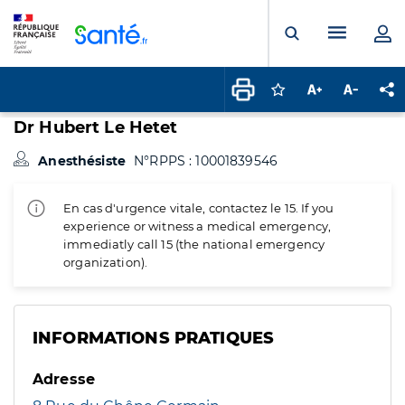
Panneau de gestion des cookies
Menu pr
Ouvrir la rech
Connectez-vous pour
Augmenter la t
Diminuer 
Pa
Dr Hubert Le Hetet
Anesthésiste
N°RPPS : 10001839546
En cas d'urgence vitale, contactez le 15. If you
experience or witness a medical emergency,
immediatly call 15 (the national emergency
organization).
INFORMATIONS PRATIQUES
Adresse