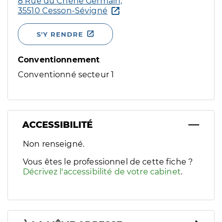
8 Rue du Chêne Germain,
35510 Cesson-Sévigné
S'Y RENDRE
Conventionnement
Conventionné secteur 1
ACCESSIBILITÉ
Filtres
Non renseigné.
Sélectionnez un ou plusieurs handicaps/besoins spécifiques p
Vous êtes le professionnel de cette fiche ?
Décrivez l'accessibilité de votre cabinet
.